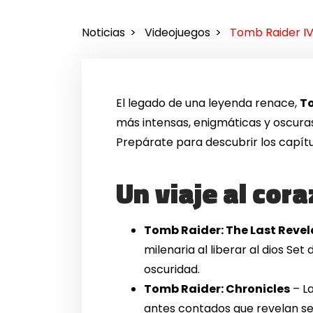
Noticias
Videojuegos
Tomb Raider IV
El legado de una leyenda renace,
To
más intensas, enigmáticas y oscur
Prepárate para descubrir los capítu
Un viaje al cor
Tomb Raider: The Last Revel
milenaria al liberar al dios Se
oscuridad.
Tomb Raider: Chronicles
– L
antes contados que revelan sec