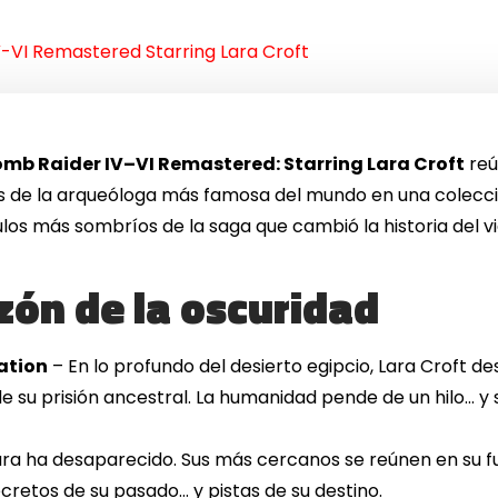
-VI Remastered Starring Lara Croft
mb Raider IV–VI Remastered: Starring Lara Croft
reú
as de la arqueóloga más famosa del mundo en una colec
los más sombríos de la saga que cambió la historia del v
azón de la oscuridad
ation
– En lo profundo del desierto egipcio, Lara Croft d
t de su prisión ancestral. La humanidad pende de un hilo… y
ara ha desaparecido. Sus más cercanos se reúnen en su f
retos de su pasado… y pistas de su destino.