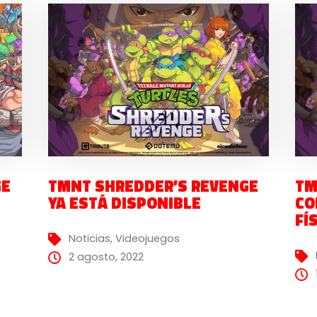
GE
TMNT SHREDDER’S REVENGE
TM
YA ESTÁ DISPONIBLE
CO
FÍ
Noticias
,
Videojuegos
2 agosto, 2022