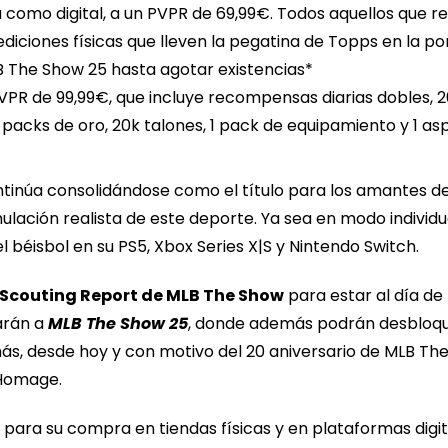
ca como digital, a un PVPR de 69,99€. Todos aquellos que re
diciones físicas que lleven la pegatina de Topps en la por
B The Show 25 hasta agotar existencias*
PVPR de 99,99€, que incluye recompensas diarias dobles, 2
5 packs de oro, 20k talones, 1 pack de equipamiento y 1 a
tinúa consolidándose como el título para los amantes del 
lación realista de este deporte. Ya sea en modo individua
béisbol en su PS5, Xbox Series X|S y Nintendo Switch.
 Scouting Report de MLB The Show
para estar al día de 
arán a
MLB The Show 25
, donde además podrán desbloq
, desde hoy y con motivo del 20 aniversario de MLB The 
 Homage.
 para su compra en tiendas físicas y en plataformas digi