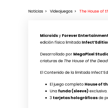
Noticias
Videojuegos
The House of t
Microids
y
Forever Entertainmen
edición física limitada
Infect’Editio
Desarrollado por
MegaPixel Studi
criaturas de
The House of the Dead
El Contenido de la limitada Infect’Edi
El juego completo
House of t
Una
funda (sleeve)
exclusiva.
3
tarjetas holográficas
de pe