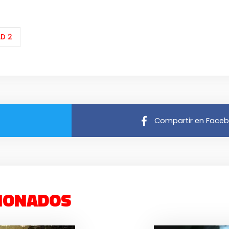
AD 2
Compartir en Face
IONADOS