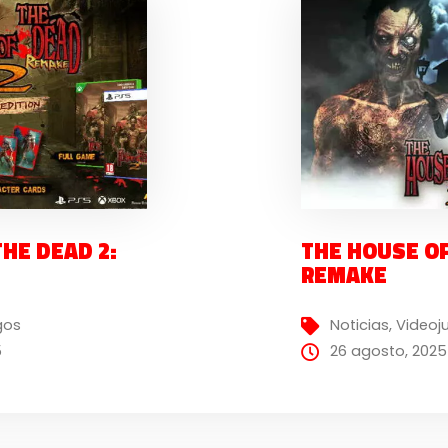
HE DEAD 2:
THE HOUSE OF
REMAKE
gos
Noticias
,
Videoj
5
26 agosto, 2025