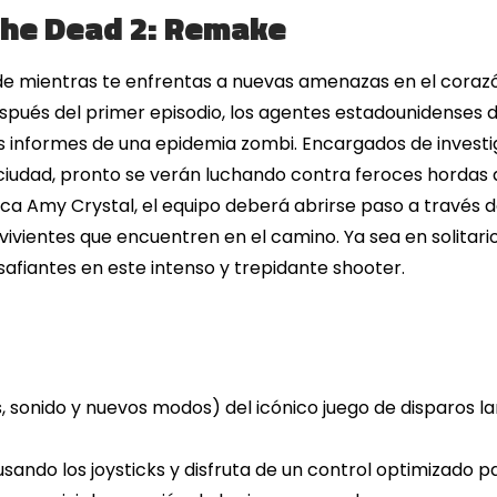
the Dead 2: Remake
de mientras te enfrentas a nuevas amenazas en el corazó
pués del primer episodio, los agentes estadounidenses 
os informes de una epidemia zombi. Encargados de investig
ciudad, pronto se verán luchando contra feroces hordas d
a Amy Crystal, el equipo deberá abrirse paso a través de
vivientes que encuentren en el camino. Ya sea en solitari
afiantes en este intenso y trepidante shooter.
 sonido y nuevos modos) del icónico juego de disparos l
usando los joysticks y disfruta de un control optimizado 