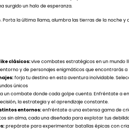
ha surgido un halo de esperanza.
 Porta la última llama, alumbra las tierras de la noche y 
like clásicos:
vive combates estratégicos en un mundo lle
entorno y de personajes enigmáticos que encontrarás a lo
najes:
forja tu destino en esta aventura inolvidable. Selec
undos únicos
a un combate donde cada golpe cuenta. Enfréntate a e
isión, la estrategia y el aprendizaje constante.
tintos entornos:
enfréntate a una extensa gama de cria
s sin alma, cada una diseñada para explotar tus debilid
s:
prepárate para experimentar batallas épicas con criat