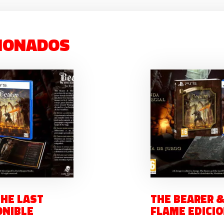
IONADOS
THE LAST
THE BEARER &
ONIBLE
FLAME EDICI