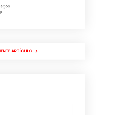
uegos
25
IENTE ARTÍCULO