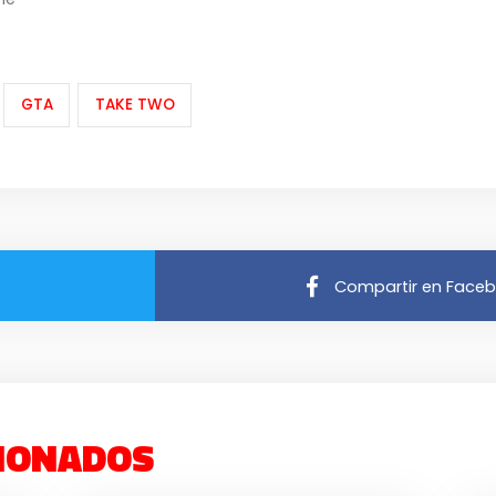
GTA
TAKE TWO
Compartir en Face
IONADOS