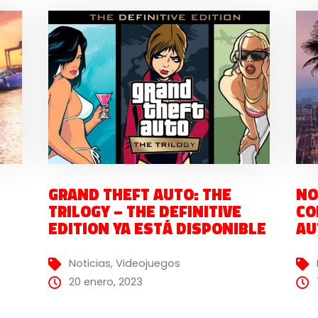
GRAND THEFT AUTO: THE
NO
TRILOGY – THE DEFINITIVE
CO
EDITION YA ESTÁ DISPONIBLE
AU
Noticias
,
Videojuegos
20 enero, 2023