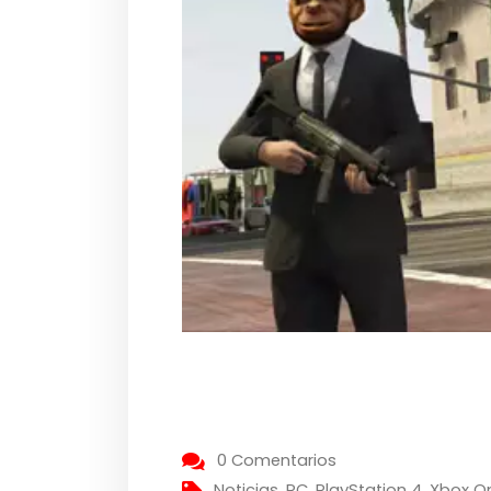
0 Comentarios
Noticias
,
PC
,
PlayStation 4
,
Xbox O