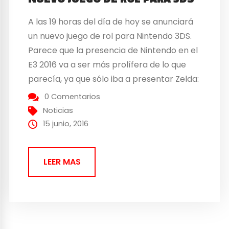
A las 19 horas del día de hoy se anunciará
un nuevo juego de rol para Nintendo 3DS.
Parece que la presencia de Nintendo en el
E3 2016 va a ser más prolífera de lo que
parecía, ya que sólo iba a presentar Zelda:
Breath of the Wild. No se sabe nada de lo
0 Comentarios
que...
Noticias
15 junio, 2016
LEER MAS