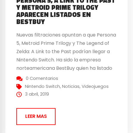
PERSONA 5, A LINK TO THE PAST
Y METROID PRIME TRILOGY
APARECEN LISTADOS EN
BESTBUY
Nuevas filtraciones apuntan a que Persona
5, Metroid Prime Trilogy y The Legend of
Zelda: A Link to the Past podrían llegar a
Nintendo Switch. Ha sido la empresa
norteamericana BestBuy quien ha listado
estos títulos dentro de su base de datos,
0 Comentarios
tal y como ha mostrado en unas imágenes
Nintendo Switch
,
Noticias
,
Videojuegos
uno de sus trabajadores. ¿Persona...
3 abril, 2019
LEER MAS