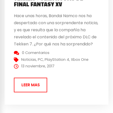
FINAL FANTASY XV
Hace unas horas, Bandai Namco nos ha
despertado con una sorprendente noticia,
y es que resulta que la compañía ha
revelado el contenido del próximo DLC de
Tekken 7. ¿Por qué nos ha sorprendido?
Bien, resulta que el próximo personaje que
0 Comentarios
se unirá a las filas de Tekken 7 será Noctis
Noticias
,
PC
,
PlayStation 4
,
Xbox One
Lucis Caelum, personaje de...
13 noviembre, 2017
LEER MAS