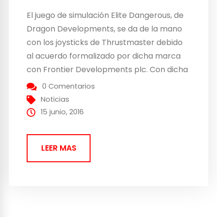
El juego de simulación Elite Dangerous, de
Dragon Developments, se da de la mano
con los joysticks de Thrustmaster debido
al acuerdo formalizado por dicha marca
con Frontier Developments plc. Con dicha
unión Thrustmaster presentará su nuevo
0 Comentarios
joystick T.16000M FCS HOTAS. HOTAS
Noticias
(Hands On Throttle And Stick) se presenta
15 junio, 2016
como un joystick de gama media...
LEER MAS