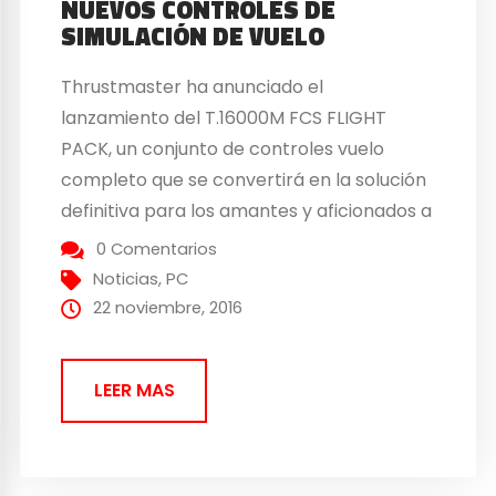
NUEVOS CONTROLES DE
SIMULACIÓN DE VUELO
Thrustmaster ha anunciado el
lanzamiento del T.16000M FCS FLIGHT
PACK, un conjunto de controles vuelo
completo que se convertirá en la solución
definitiva para los amantes y aficionados a
la simulación de vuelo. El pack incluye: El
0 Comentarios
flight stick T.16000M FCS El mando de
Noticias
,
PC
potencia TWCS Sistema de pedales de
22 noviembre, 2016
timón TFRP El pack incorpora...
LEER MAS