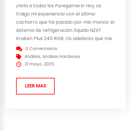
¡Hola a todos los Puregamers! Hoy os
traigo mi experiencia con el último
cacharro que ha pasado por mis manos: el
sistema de refrigeración líquida NZXT
Kraken Plus 240 RGB. Os adelanto que me
ha dejado gratamente sorprendido, y creo
0 Comentarios
que a más de uno os va a interesar. ¿Qué
Análisis
,
Análisis Hardware
es exactamente el NZXT Kraken...
21 mayo, 2025
LEER MAS