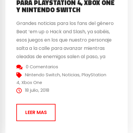
PARA PLAYSTATION 4, XBOX ONE
Y NINTENDO SWITCH
Grandes noticias para los fans del género
Beat ‘em up o Hack and Slash, ya sabéis,
esos juegos en los que nuestro personaje
salta a la calle para avanzar mientras
oleadas de enemigos salen al paso, ya
que Redeemer viene para repartir justicia
0 Comentarios
callejera en PlayStation 4, Xbox One y
Nintendo Switch
,
Noticias
,
PlayStation
Nintendo Switch. Redeemer: Enhanced
4
,
Xbox One
Edition se...
18 julio, 2018
LEER MAS