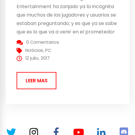
Entertainment ha zanjado ya la incógnita
que muchos de los jugadores y usuarios se
estaban preguntando; y es que ya se sabe
que es lo que va a venir en el prometedor
brawler que se esconde detrás del
0 Comentarios
nombre de Redeemer, un juego de acción
Noticias
,
PC
de rango cercano. Resulta que...
12 julio, 2017
LEER MAS