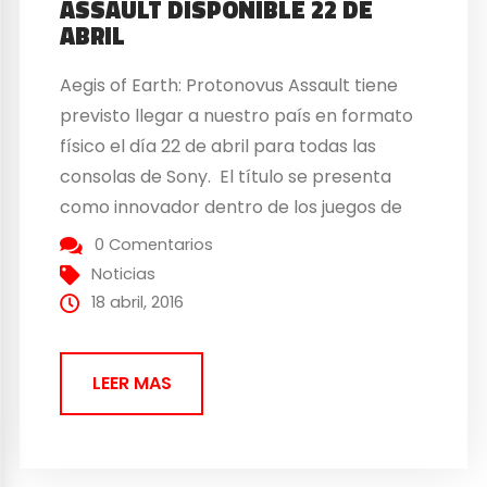
ASSAULT DISPONIBLE 22 DE
ABRIL
Aegis of Earth: Protonovus Assault tiene
previsto llegar a nuestro país en formato
físico el día 22 de abril para todas las
consolas de Sony. El título se presenta
como innovador dentro de los juegos de
estrategia aportando unos giros
0 Comentarios
frenéticos e inesperados. Además a todo
Noticias
esto hay que sumarle que es una mezcla
18 abril, 2016
también...
LEER MAS