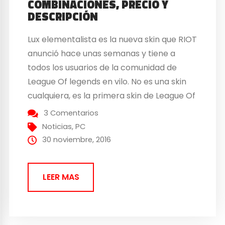
COMBINACIONES, PRECIO Y
DESCRIPCIÓN
Lux elementalista es la nueva skin que RIOT
anunció hace unas semanas y tiene a
todos los usuarios de la comunidad de
League Of legends en vilo. No es una skin
cualquiera, es la primera skin de League Of
Legends que permite cambiar la
3 Comentarios
apariencia in game de una forma nunca
Noticias
,
PC
antes vista y obtener...
30 noviembre, 2016
LEER MAS