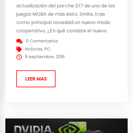
actualización del parche 3.17 de uno de los
juegos MOBA de más éxito, Smite, trae
como principal novedad un nuevo modo
cooperativo. ¿En qué consiste el nuevo
modo cooperativo de Smite? En este
0 Comentarios
nuevo modo de juego, llamado Xing Tian’s
Noticias
,
PC
Mountain, formaremos equipos de 5
9 septiembre, 2016
jugadores y nos enfrentaremos a oleadas...
LEER MAS