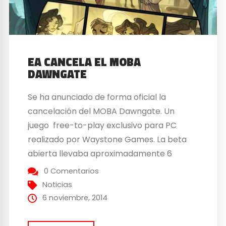
EA CANCELA EL MOBA
DAWNGATE
Se ha anunciado de forma oficial la
cancelación del MOBA Dawngate. Un
juego free-to-play exclusivo para PC
realizado por Waystone Games. La beta
abierta llevaba aproximadamente 6
meses colgada, pero debido a la poca
0 Comentarios
aceptación recibida por los usuarios, han
Noticias
decidido cancelarlo. Matthew Bromberg,
6 noviembre, 2014
gerente de Waystone Games ha
anunciado en comunicado oficial: “Hoy,