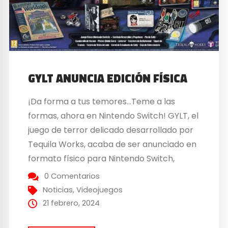
GYLT ANUNCIA EDICIÓN FÍSICA
¡Da forma a tus temores…Teme a las
formas, ahora en Nintendo Switch! GYLT, el
juego de terror delicado desarrollado por
Tequila Works, acaba de ser anunciado en
formato físico para Nintendo Switch,
añadiéndose a las versiones de PlayStation
0 Comentarios
4 y PlayStation 5, ya disponibles. El
Noticias
,
Videojuegos
renombrado estudio de desarrollo Tequila
21 febrero, 2024
Works se une el publisher...