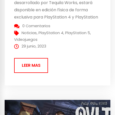
desarrollado por Tequila Works, estará
disponible en edición física de forma
exclusiva para PlayStation 4 y PlayStation
5. El estudio de desarrollo se une al
0 Comentarios
publisher Tesura Games para dar vida
Noticias
,
PlayStation 4
,
PlayStation 5
,
formato físico, que estará disponible en
Videojuegos
Edición Estándar y Edición...
29 junio, 2023
LEER MAS