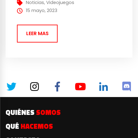
plataformas. Tras su paso por Google
Noticias
,
Videojuegos
Stadia como título exclusivo de
15 mayo, 2023
lanzamiento...
LEER MAS
QUIÉNES
SOMOS
QUÉ
HACEMOS