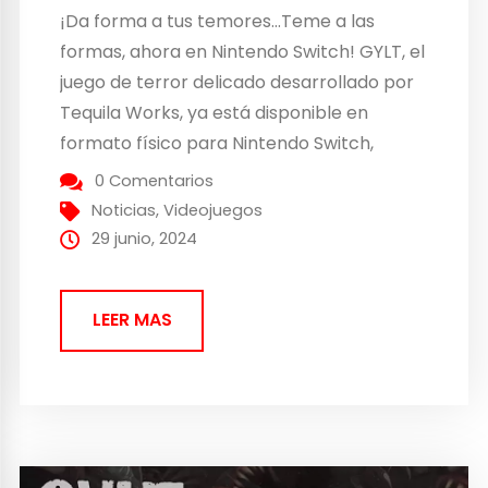
¡Da forma a tus temores…Teme a las
formas, ahora en Nintendo Switch! GYLT, el
juego de terror delicado desarrollado por
Tequila Works, ya está disponible en
formato físico para Nintendo Switch,
añadiéndose a las versiones de PlayStation
0 Comentarios
4 y PlayStation 5, ya disponibles. El
Noticias
,
Videojuegos
renombrado estudio de desarrollo Tequila
29 junio, 2024
Works se une de nuevo el...
LEER MAS