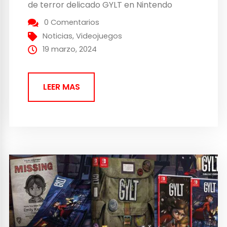
de terror delicado GYLT en Nintendo
Switch digitalmente, tras su lanzamiento
0 Comentarios
en Google Stadia, PC, PlayStation y
Noticias
,
Videojuegos
consolas Xbox. Con el bullying como tema
19 marzo, 2024
central, el juego...
LEER MAS