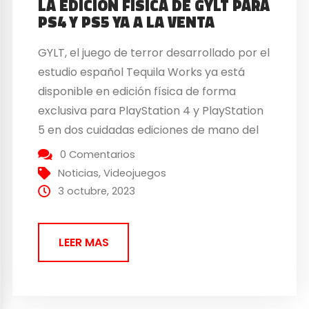
LA EDICIÓN FÍSICA DE GYLT PARA
PS4 Y PS5 YA A LA VENTA
GYLT, el juego de terror desarrollado por el
estudio español Tequila Works ya está
disponible en edición física de forma
exclusiva para PlayStation 4 y PlayStation
5 en dos cuidadas ediciones de mano del
publisher Tesura Games. El juego,
0 Comentarios
disponible hace un par de meses en
Noticias
,
Videojuegos
PlayStation, cautivó a los jugadores con
3 octubre, 2023
una historia con...
LEER MAS