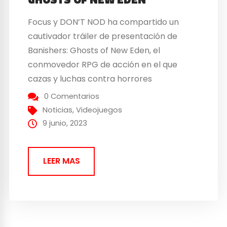
Focus y DON’T NOD ha compartido un
cautivador tráiler de presentación de
Banishers: Ghosts of New Eden, el
conmovedor RPG de acción en el que
cazas y luchas contra horrores
sobrenaturales para cambiar un trágico
0 Comentarios
destino. A finales de este año llegará a
Noticias
,
Videojuegos
PlayStation 5, Xbox Series X|S y al formato
9 junio, 2023
PC. Prepárate para la...
LEER MAS