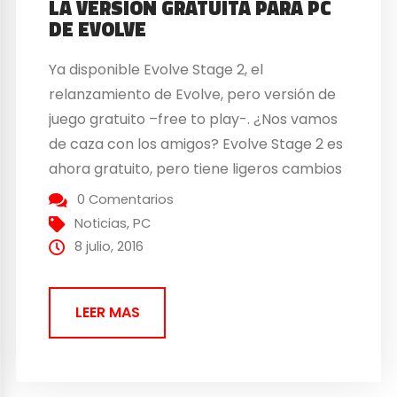
LA VERSIÓN GRATUITA PARA PC
DE EVOLVE
Ya disponible Evolve Stage 2, el
relanzamiento de Evolve, pero versión de
juego gratuito –free to play-. ¿Nos vamos
de caza con los amigos? Evolve Stage 2 es
ahora gratuito, pero tiene ligeros cambios
¿Dónde podremos descargar Evolve
0 Comentarios
Stage 2? Pues por supuesto en Steam,
Noticias
,
PC
como no. Esta versión free to play que se
8 julio, 2016
anunció ayer, trae...
LEER MAS