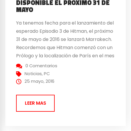
DISPONIBLE EL PRÓXIMO 31 DE
MAYO
Ya tenemos fecha para el lanzamiento del
esperado Episodio 3 de Hitman, el próximo
31 de mayo de 2016 se lanzará Marrakech.
Recordemos que Hitman comenzó con un
Prólogo y la localización de París en el mes
de marzo; el Episodio 2: Sapienza llegó en
0 Comentarios
el mes de abril y ahora es el turno de
Noticias
,
PC
Marrakech el...
25 mayo, 2016
LEER MAS