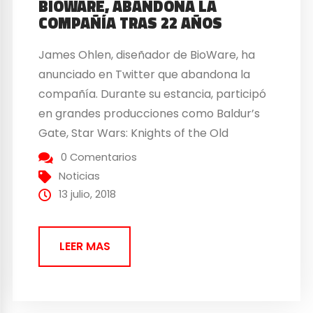
BIOWARE, ABANDONA LA
COMPAÑÍA TRAS 22 AÑOS
James Ohlen, diseñador de BioWare, ha
anunciado en Twitter que abandona la
compañía. Durante su estancia, participó
en grandes producciones como Baldur’s
Gate, Star Wars: Knights of the Old
Republic, Dragon Age o Anthem. El
0 Comentarios
diseñador James Ohlen de BioWare
Noticias
abandona la compañía El ex-diseñador de
13 julio, 2018
BioWare aclaró en su tweet los motivos de
su marcha. Afortunadamente no...
LEER MAS