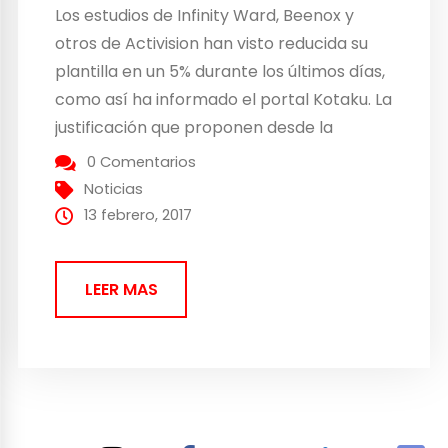
Los estudios de Infinity Ward, Beenox y
otros de Activision han visto reducida su
plantilla en un 5% durante los últimos días,
como así ha informado el portal Kotaku. La
justificación que proponen desde la
compañía es que están tratando de
0 Comentarios
adaptarse a la «transición acelerada hacia
Noticias
lo digital«. Y que, por ello, necesitan
13 febrero, 2017
«realinear sus...
LEER MAS