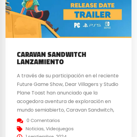
CARAVAN SANDWITCH
LANZAMIENTO
A través de su participación en el reciente
Future Game Show, Dear Villagers y Studio
Plane Toast han anunciado que la
acogedora aventura de exploración en
mundo semiabierto, Caravan Sandwitch,
saldrá a la venta el próximo 12 de
0 Comentarios
septiembre en PC (Steam, Epic Store), PS5
Noticias
,
Videojuegos
y Nintendo Switch. El título sitúa al jugador
1 septiembre, 2024