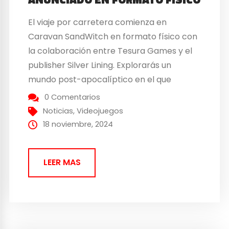
El viaje por carretera comienza en
Caravan SandWitch en formato físico con
la colaboración entre Tesura Games y el
publisher Silver Lining. Explorarás un
mundo post-apocalíptico en el que
esperanza será la principal protagonista a
0 Comentarios
bordo de una preciosa caravana, sin
Noticias
,
Videojuegos
combates y sin prisas, sólo tú y cuatro
18 noviembre, 2024
ruedas. Échale un vistazo al tráiler...
LEER MAS