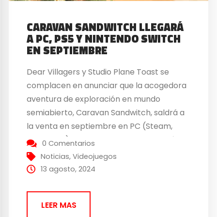
CARAVAN SANDWITCH LLEGARÁ
A PC, PS5 Y NINTENDO SWITCH
EN SEPTIEMBRE
Dear Villagers y Studio Plane Toast se
complacen en anunciar que la acogedora
aventura de exploración en mundo
semiabierto, Caravan Sandwitch, saldrá a
la venta en septiembre en PC (Steam,
Epic Store), PS5 y Nintendo Switch. El título
0 Comentarios
sitúa al jugador en un mundo de ciencia
Noticias
,
Videojuegos
ficción en la Provenza, impulsado por un
13 agosto, 2024
misterio en...
LEER MAS