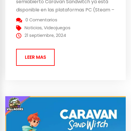
semiabierto Caravan Sandwitch ya está
disponible en las plataformas PC (Steam –
Steam Deck verificado el día 1 – y Epic
0 Comentarios
Games Store), PS5 y Nintendo Switch a un
Noticias
,
Videojuegos
precio de 24,99 EUR | USD | 160 MEX,...
21 septiembre, 2024
LEER MAS