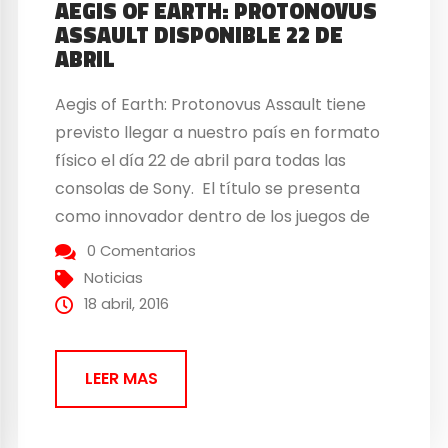
AEGIS OF EARTH: PROTONOVUS
ASSAULT DISPONIBLE 22 DE
ABRIL
Aegis of Earth: Protonovus Assault tiene
previsto llegar a nuestro país en formato
físico el día 22 de abril para todas las
consolas de Sony. El título se presenta
como innovador dentro de los juegos de
estrategia aportando unos giros
0 Comentarios
frenéticos e inesperados. Además a todo
Noticias
esto hay que sumarle que es una mezcla
18 abril, 2016
también...
LEER MAS