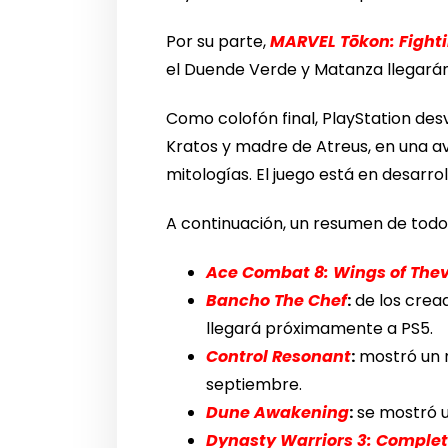
Por su parte,
MARVEL Tōkon: Fighti
el Duende Verde y Matanza llegarán 
Como colofón final, PlayStation de
Kratos y madre de Atreus, en una av
mitologías. El juego está en desarro
A continuación, un resumen de todos
Ace Combat 8: Wings of The
Bancho The Chef
:
de los crea
llegará próximamente a PS5.
Control Resonant
:
mostró un n
septiembre.
Dune Awakening
:
se mostró un
Dynasty Warriors 3: Complet