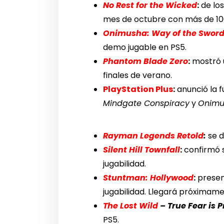
No Rest for the Wicked
:
de lo
mes de octubre con más de 10
Onimusha: Way of the Swor
demo jugable en PS5.
Phantom Blade Zero
:
mostró u
finales de verano.
PlayStation Plus
:
anunció la f
Mindgate Conspiracy
y
Onimu
Rayman Legends Retold
:
se d
Silent Hill Townfall
:
confirmó s
jugabilidad.
Stuntman: Hollywood
:
present
jugabilidad. Llegará próximame
The Lost Wild
– True Fear is 
PS5.