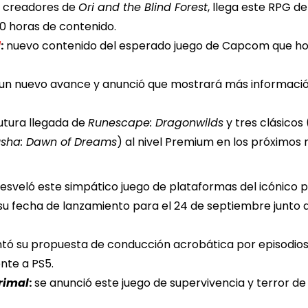
s creadores de
Ori and the Blind Forest
, llega este RPG de
0 horas de contenido.
d
:
nuevo contenido del esperado juego de Capcom que hoy
n nuevo avance y anunció que mostrará más información
utura llegada de
Runescape: Dragonwilds
y tres clásicos 
sha: Dawn of Dreams
) al nivel Premium en los próximos
esveló este simpático juego de plataformas del icónico p
u fecha de lanzamiento para el 24 de septiembre junto a u
ó su propuesta de conducción acrobática por episodios i
nte a PS5.
Primal
:
se anunció este juego de supervivencia y terror de