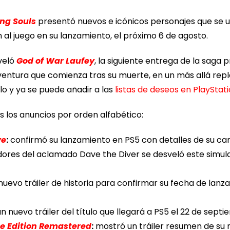
ng Souls
presentó nuevos e icónicos personajes que se 
al juego en su lanzamiento, el próximo 6 de agosto.
sveló
God of War Laufey
, la siguiente entrega de la saga
entura que comienza tras su muerte, en un más allá repl
llo y ya se puede añadir a las
listas de deseos en PlayStat
 los anuncios por orden alfabético:
ve
:
confirmó su lanzamiento en PS5 con detalles de su c
dores del aclamado Dave the Diver se desveló este simu
uevo tráiler de historia para confirmar su fecha de lanz
 nuevo tráiler del título que llegará a PS5 el 22 de septi
e Edition Remastered
:
mostró un tráiler resumen de su 