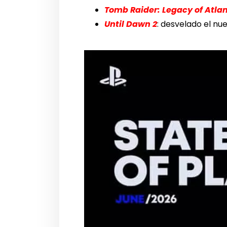
Tomb Raider: Legacy of Atlan
Until Dawn 2
: desvelado el nue