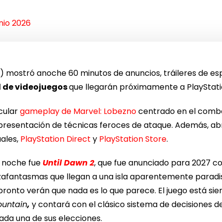
unio 2026
) mostró anoche 60 minutos de anuncios, tráileres de es
 de videojuegos
que llegarán próximamente a PlayStati
cular
gameplay de Marvel: Lobezno
centrado en el comba
presentación de técnicas feroces de ataque. Además, abr
uales,
PlayStation Direct
y
PlayStation Store
.
a noche fue
Until Dawn 2
, que fue anunciado para 2027 con
zafantasmas que llegan a una isla aparentemente paradi
pronto verán que nada es lo que parece. El juego está sien
Mountain
,
y contará con el clásico sistema de decisiones
ada una de sus elecciones.