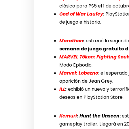
clásico para PS5 el 1 de octubr
God of War Laufey
:
PlayStatio
de juego e historia.
Marathon
:
estrenó la segunda
semana de juego gratuito del
MARVEL Tōkon: Fighting Soul
Modo Episodio.
Marvel: Lobezno
:
el esperado 
aparición de Jean Grey.
ILL
:
exhibió un nuevo y terrorífi
deseos en PlayStation Store.
Kemuri
: Hunt the Unseen
:
est
gameplay trailer. Llegará en 2