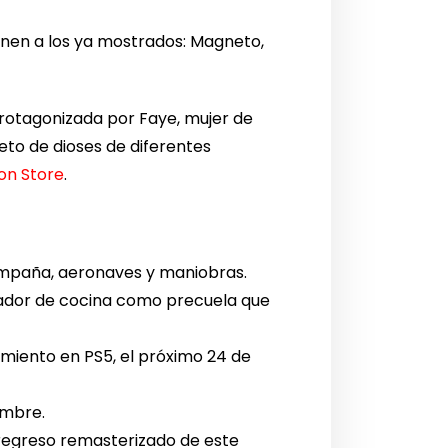
unen a los ya mostrados: Magneto,
 protagonizada por Faye, mujer de
eto de dioses de diferentes
ion Store
.
ampaña, aeronaves y maniobras.
lador de cocina como precuela que
amiento en PS5, el próximo 24 de
embre.
regreso remasterizado de este