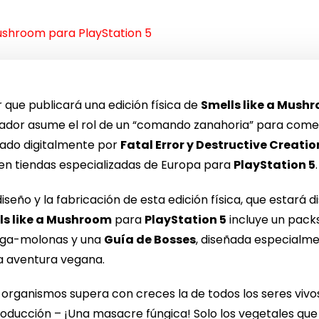
Mushroom para PlayStation 5
que publicará una edición física de
Smells like a Mush
ugador asume el rol de un “comando zanahoria” para come
cado digitalmente por
Fatal Error y Destructive Creatio
en tiendas especializadas de Europa para
PlayStation 5
.
seño y la fabricación de esta edición física, que estará di
ls like a Mushroom
para
PlayStation 5
incluye un pac
a-molonas y una
Guía de Bosses
, diseñada especialm
a aventura vegana.
 organismos supera con creces la de todos los seres vivos
producción – ¡Una masacre fúngica! Solo los vegetales que