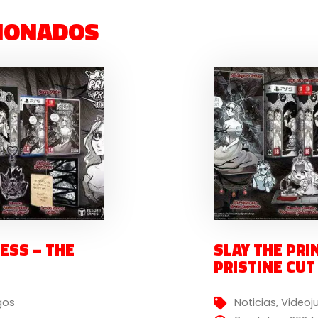
IONADOS
ESS – THE
SLAY THE PRI
PRISTINE CU
gos
Noticias
,
Videoj