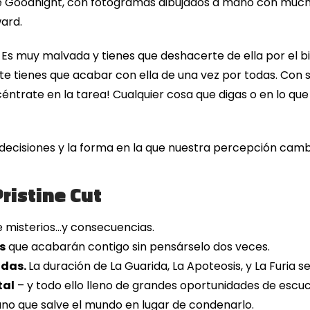
le Goodnight, con fotogramas dibujados a mano con much
ward.
 Es muy malvada y tienes que deshacerte de ella por el b
 tienes que acabar con ella de una vez por todas. Con sue
trate en la tarea! Cualquier cosa que digas o en lo que c
 decisiones y la forma en la que nuestra percepción camb
ristine Cut
e misterios…y consecuencias.
s
que acabarán contigo sin pensárselo dos veces.
idas.
La duración de La Guarida, La Apoteosis, y La Furia s
tal
– y todo ello lleno de grandes oportunidades de es
uno que salve el mundo en lugar de condenarlo.