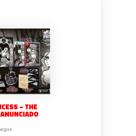
NCESS – THE
T ANUNCIADO
uegos