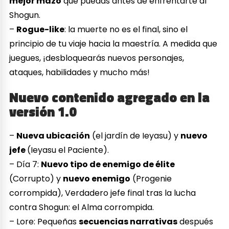
mejor mazo
que puedas antes de enfrentarte al
Shogun.
–
Rogue-like
: la muerte no es el final, sino el
principio de tu viaje hacia la maestría. A medida que
juegues, ¡desbloquearás nuevos personajes,
ataques, habilidades y mucho más!
Nuevo contenido agregado en la
versión 1.0
–
Nueva ubicación
(el jardín de Ieyasu) y
nuevo
jefe
(Ieyasu el Paciente).
– Día 7:
Nuevo tipo de enemigo de élite
(Corrupto) y
nuevo enemigo
(Progenie
corrompida), Verdadero jefe final tras la lucha
contra Shogun: el Alma corrompida.
– Lore: Pequeñas
secuencias narrativas
después