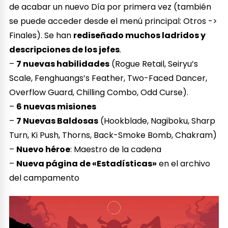
de acabar un nuevo Día por primera vez (también
se puede acceder desde el menú principal: Otros ->
Finales). Se han
rediseñado muchos ladridos y
descripciones de los jefes
.
–
7 nuevas habilidades
(Rogue Retail, Seiryu’s
Scale, Fenghuangs’s Feather, Two-Faced Dancer,
Overflow Guard, Chilling Combo, Odd Curse).
–
6 nuevas misiones
–
7 Nuevas Baldosas
(Hookblade, Nagiboku, Sharp
Turn, Ki Push, Thorns, Back-Smoke Bomb, Chakram)
–
Nuevo héroe
: Maestro de la cadena
–
Nueva página de «Estadísticas»
en el archivo
del campamento