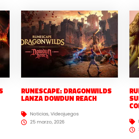
S
RUNESCAPE: DRAGONWILDS
RU
LANZA DOWDUN REACH
SU
CO
Noticias
,
Videojuegos
25 marzo, 2026