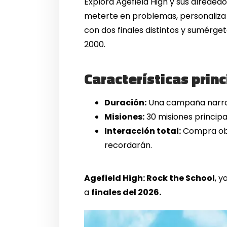
Explora Agefield High y sus alreded
meterte en problemas, personaliza a
con dos finales distintos y sumérg
2000.
Características prin
Duración:
Una campaña narrati
Misiones:
30 misiones principal
Interacción total:
Compra obje
recordarán.
Agefield High: Rock the School
, y
a
finales del 2026.