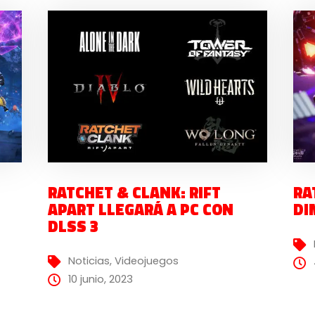
RATCHET & CLANK: RIFT
RA
APART LLEGARÁ A PC CON
DI
DLSS 3
Noticias
,
Videojuegos
10 junio, 2023