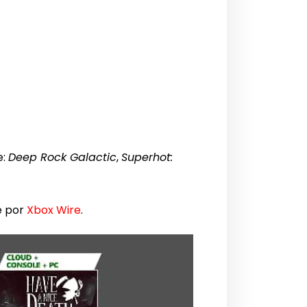
e:
Deep Rock Galactic
,
Superhot:
e por
Xbox Wire
.