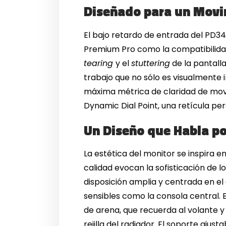
Diseñado para un Movi
El bajo retardo de entrada del PD34
Premium Pro como la compatibilidad 
tearing
y el
stuttering
de la pantalla
trabajo que no sólo es visualmente 
máxima métrica de claridad de movi
Dynamic Dial Point, una retícula pe
Un Diseño que Habla po
La estética del monitor se inspira e
calidad evocan la sofisticación de lo
disposición amplia y centrada en el 
sensibles como la consola central. 
de arena, que recuerda al volante y 
rejilla del radiador. El soporte ajus