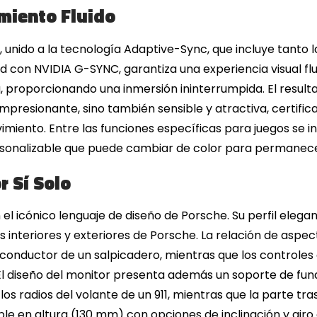
miento Fluido
, unido a la tecnología Adaptive-Sync, que incluye tanto 
con NVIDIA G-SYNC, garantiza una experiencia visual flui
, proporcionando una inmersión ininterrumpida. El result
impresionante, sino también sensible y atractiva, certifi
miento. Entre las funciones específicas para juegos se 
rsonalizable que puede cambiar de color para permanecer
r Sí Solo
n el icónico lenguaje de diseño de Porsche. Su perfil eleg
s interiores y exteriores de Porsche. La relación de aspec
conductor de un salpicadero, mientras que los controles d
El diseño del monitor presenta además un soporte de fund
los radios del volante de un 911, mientras que la parte tra
table en altura (130 mm) con opciones de inclinación y giro