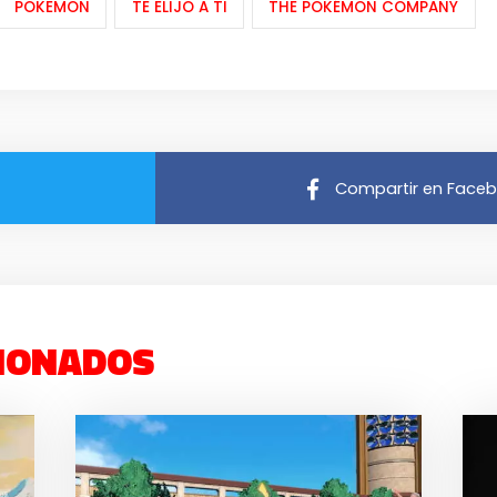
POKEMON
TE ELIJO A TI
THE POKÉMON COMPANY
Compartir en Face
IONADOS