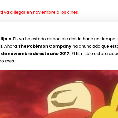
 ti va a llegar en noviembre a los cines
lijo
a Ti,
ya ha estado disponible desde hace un tiempo 
as. Ahora
The Pokémon Company
ha anunciado que esta 
 de noviembre de este año 2017.
El film sólo estará dis
mo mes.