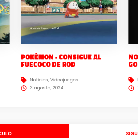
POKÉMON · CONSIGUE AL
NO
FUECOCO DE ROD
GO
Noticias
,
Videojuegos
3 agosto, 2024
CULO
SIGU