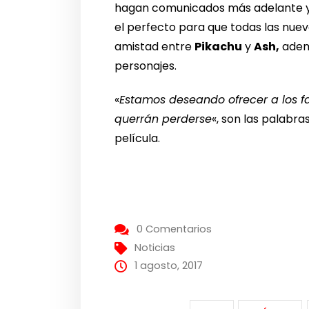
hagan comunicados más adelante y sa
el perfecto para que todas las nu
amistad entre
Pikachu
y
Ash,
ademá
personajes.
«
Estamos deseando ofrecer a los 
querrán perderse
«, son las palabr
película.
0 Comentarios
Noticias
1 agosto, 2017