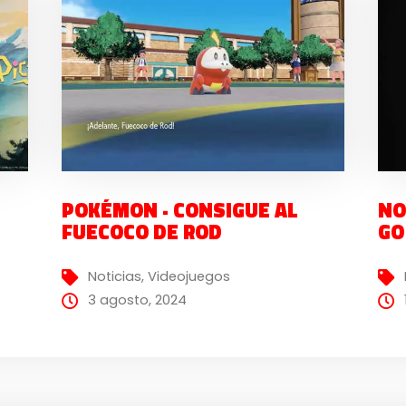
POKÉMON · CONSIGUE AL
NO
FUECOCO DE ROD
GO
Noticias
,
Videojuegos
3 agosto, 2024