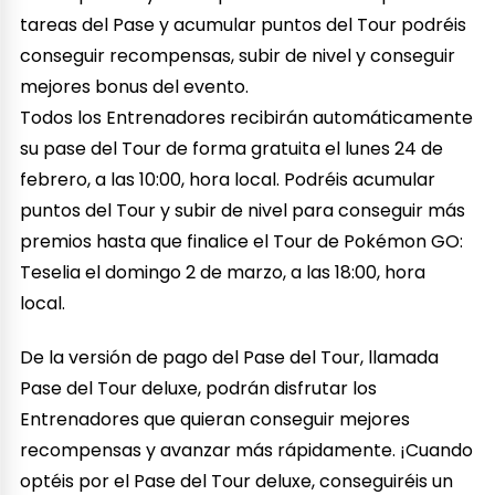
tareas del Pase y acumular puntos del Tour podréis
conseguir recompensas, subir de nivel y conseguir
mejores bonus del evento.
Todos los Entrenadores recibirán automáticamente
su pase del Tour de forma gratuita el lunes 24 de
febrero, a las 10:00, hora local. Podréis acumular
puntos del Tour y subir de nivel para conseguir más
premios hasta que finalice el Tour de Pokémon GO:
Teselia el domingo 2 de marzo, a las 18:00, hora
local.
De la versión de pago del Pase del Tour, llamada
Pase del Tour deluxe, podrán disfrutar los
Entrenadores que quieran conseguir mejores
recompensas y avanzar más rápidamente. ¡Cuando
optéis por el Pase del Tour deluxe, conseguiréis un