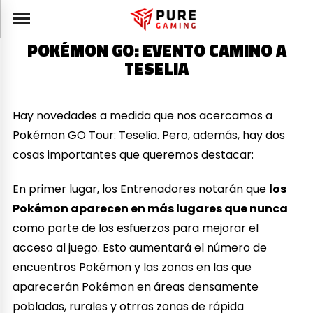
POKÉMON GO: EVENTO CAMINO A
TESELIA
Hay novedades a medida que nos acercamos a
Pokémon GO Tour: Teselia. Pero, además, hay dos
cosas importantes que queremos destacar:
En primer lugar, los Entrenadores notarán que
los
Pokémon aparecen en más lugares que nunca
como parte de los esfuerzos para mejorar el
acceso al juego. Esto aumentará el número de
encuentros Pokémon y las zonas en las que
aparecerán Pokémon en áreas densamente
pobladas, rurales y otrras zonas de rápida