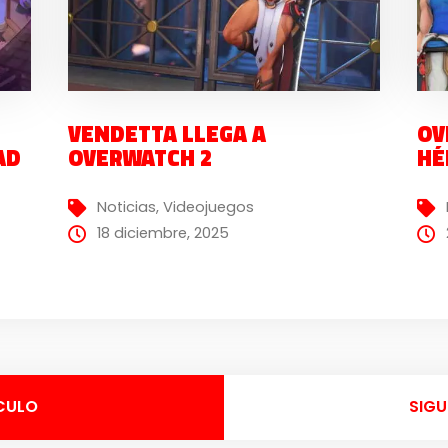
VENDETTA LLEGA A
OV
AD
OVERWATCH 2
HÉ
Noticias
,
Videojuegos
18 diciembre, 2025
CULO
SIGU