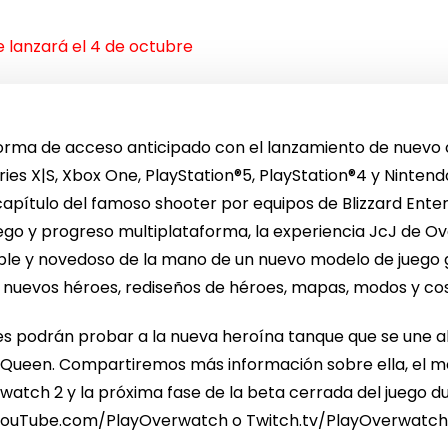
 lanzará el 4 de octubre
forma de acceso anticipado con el lanzamiento de nuevo
ies X|S, Xbox One, PlayStation®5, PlayStation®4 y Nintend
capítulo del famoso shooter por equipos de Blizzard Ente
ego y progreso multiplataforma, la experiencia JcJ de O
íble y novedoso de la mano de un nuevo modelo de juego
o nuevos héroes, rediseños de héroes, mapas, modos y c
es podrán probar a la nueva heroína tanque que se une al 
ueen. Compartiremos más información sobre ella, el mod
tch 2 y la próxima fase de la beta cerrada del juego d
YouTube.com/PlayOverwatch o Twitch.tv/PlayOverwatch est