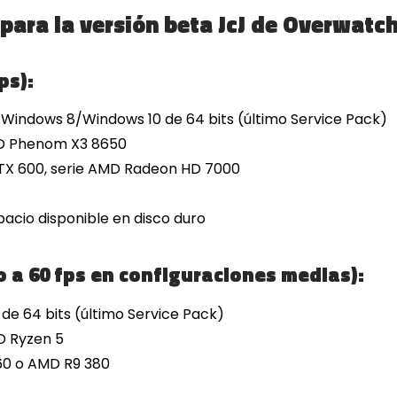
para la versión beta JcJ de Overwatch
ps):
Windows 8/Windows 10 de 64 bits (último Service Pack)
AMD Phenom X3 8650
GTX 600, serie AMD Radeon HD 7000
cio disponible en disco duro
a 60 fps en configuraciones medias):
de 64 bits (último Service Pack)
D Ryzen 5
60 o AMD R9 380