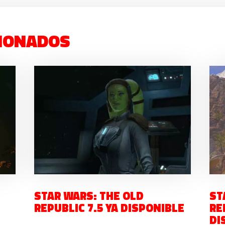
IONADOS
STAR WARS: THE OLD
ST
REPUBLIC 7.5 YA DISPONIBLE
RE
DI