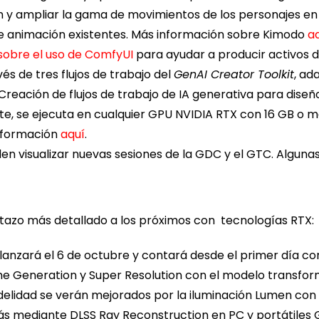
ión y ampliar la gama de movimientos de los personajes e
e animación existentes. Más información sobre Kimodo
a
sobre el uso de ComfyUI
para ayudar a producir activos d
és de tres flujos de trabajo del
GenAI Creator Toolkit
, ad
«Creación de flujos de trabajo de IA generativa para diseñ
nte, se ejecuta en cualquier GPU NVIDIA RTX con 16 GB o 
nformación
aquí
.
eden visualizar nuevas sesiones de la GDC y el GTC. Algu
stazo más detallado a los próximos con tecnologías RTX:
lanzará el 6 de octubre y contará desde el primer día co
e Generation y Super Resolution con el modelo transfo
idelidad se verán mejorados por la iluminación Lumen co
ás mediante DLSS Ray Reconstruction en PC y portátiles 