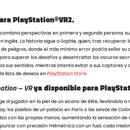
ara PlayStation®VR2.
 combina perspectivas en primera y segunda persona, su
inglés. La historia sigue a Sophie, quien, tras recuperar l
e peligros, donde el más mínimo error podría sellar su d
o para superar los desafíos y desentrañar los oscuros secr
ba sus sentidos, mientras intenta evitar a sus captores y 
la lista de deseos en
PlayStation Store
.
nation – VR
ya disponible para PlaySta
e al jugador en la piel de un sicario de élite, llevándolo 
y, los pasillos de un palacio en París o las selvas de Col
ealiza con las propias manos, aumentando la sensación de 
untar con precisión milimétrica con un fusil, cada misión