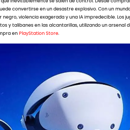
 que inevitablemente se salen de control. Desde compra
ede convertirse en un desastre explosivo. Con un mundo 
egro, violencia exagerada y una IA impredecible. Los j
tos y talibanes en las alcantarillas, utilizando un arsen
ompra en
PlayStation Store
.