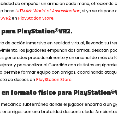
sibilidad de empuñar un arma en cada mano, ofreciendo
ego base
HITMAN: World of Assassination
, si ya se dispone
PSVR2
en
PlayStation Store
.
 para PlayStation®VR2.
a de acción inmersiva en realidad virtual, llevando su f
ovimiento, los jugadores empuñan dos armas, desatan pod
les generados proceduralmente y un arsenal de más de 10
jorar y personalizar al Guardián con distintos equipamie
tivo permite formar equipo con amigos, coordinando ata
lista de deseos en
PlayStation Store
.
 en formato físico para PlayStation®
 mecánico subterráneo donde el jugador encarna a un gi
s enemigos con una brutalidad descontrolada. Ambientad