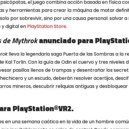
psicópatas, el juego combina acción basada en física c
as y herramientas para crear la máquina de matar definit
o solo por sobrevivir, sino por una causa personal: salvar 
 y digital en
PlayStation Store
.
s de Mythrok
anunciado para PlayStat
rok
lleva la legendaria saga Puerta de las Sombras a la re
Kal Torlin. Con la guía de Odin el cuervo y tres niveles de
avesar pasillos llenos de trampas y desentrañar los sec
hechicero y un escudo, deberán resolver acertijos, desc
rros mineros, descubrir reliquias antiguas y desbloquear 
.
ara PlayStation®VR2.
es en una semana caótica en la vida de un hombre común