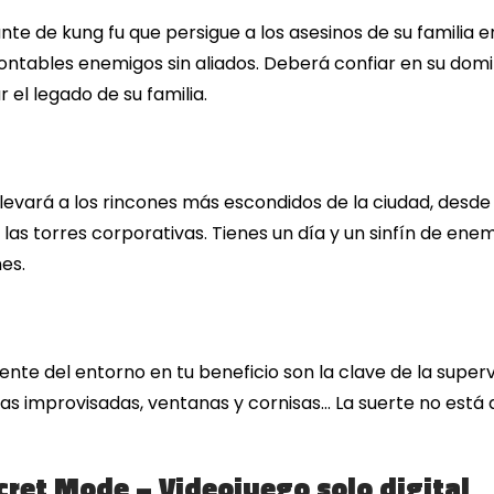
diante de kung fu que persigue a los asesinos de su famili
ontables enemigos sin aliados. Deberá confiar en su domin
 el legado de su familia.
levará a los rincones más escondidos de la ciudad, desd
e las torres corporativas. Tienes un día y un sinfín de enem
es.
ligente del entorno en tu beneficio son la clave de la super
rmas improvisadas, ventanas y cornisas… La suerte no está 
Secret Mode – Videojuego solo digital