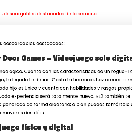
p, descargables destacados de la semana
los descargables destacados:
r Door Games – Videojuego solo digit
ealógico. Cuenta con las características de un rogue-lik
o, tu legado te define. Gasta tu herencia, haz crecer la ma
ada hijo es único y cuenta con habilidades y rasgos propi
ada experiencia será totalmente nueva. RL2 también te pe
 generado de forma aleatoria; o bien puedes tomártelo 
a mayores desafíos.
uego físico y digital