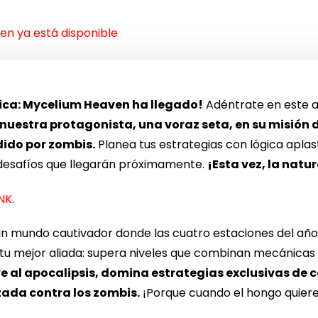
n ya está disponible
ica:
Mycelium Heaven
ha llegado!
Adéntrate en este a
estra protagonista, una voraz seta, en su misión d
dido por zombis.
Planea tus estrategias con lógica apla
desafíos que llegarán próximamente.
¡Esta vez, la natu
INK
.
 un mundo cautivador donde las cuatro estaciones del año
 es tu mejor aliada: supera niveles que combinan mecánica
e al apocalipsis, domina estrategias exclusivas de
uzada contra los zombis.
¡Porque cuando el hongo quiere