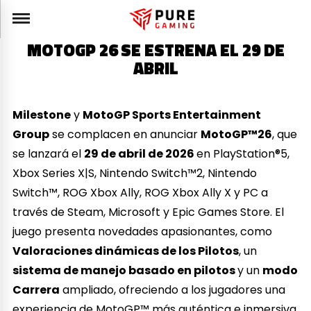
MOTOGP 26 SE ESTRENA EL 29 DE
ABRIL
Milestone
y
MotoGP Sports Entertainment
Group
se complacen en anunciar
MotoGP™26
, que
se lanzará el
29 de abril de 2026
en PlayStation®5,
Xbox Series X|S, Nintendo Switch™2, Nintendo
Switch™, ROG Xbox Ally, ROG Xbox Ally X y PC a
través de Steam, Microsoft y Epic Games Store. El
juego presenta novedades apasionantes, como
Valoraciones dinámicas de los Pilotos
, un
sistema de manejo basado en pilotos
y un
modo
Carrera
ampliado, ofreciendo a los jugadores una
experiencia de MotoGP™ más auténtica e inmersiva