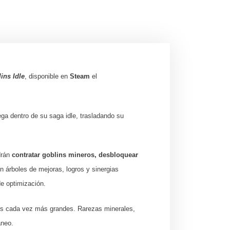
ins Idle
, disponible en
Steam
el
ega dentro de su saga idle, trasladando su
drán
contratar goblins mineros, desbloquear
n árboles de mejoras, logros y sinergias
de optimización.
eros cada vez más grandes. Rarezas minerales,
áneo.