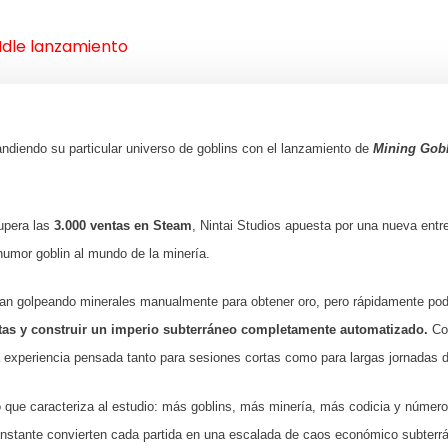
 Idle lanzamiento
ndiendo su particular universo de goblins con el lanzamiento de
Mining Gobl
upera las
3.000 ventas en Steam
, Nintai Studios apuesta por una nueva entr
 humor goblin al mundo de la minería.
zan golpeando minerales manualmente para obtener oro, pero rápidamente po
tas y construir un imperio subterráneo completamente automatizado.
Co
a experiencia pensada tanto para sesiones cortas como para largas jornadas 
vo que caracteriza al estudio: más goblins, más minería, más codicia y núm
constante convierten cada partida en una escalada de caos económico subterr