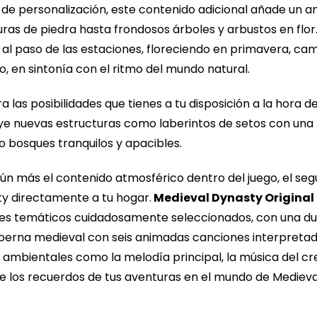
e personalización, este contenido adicional añade un a
ras de piedra hasta frondosos árboles y arbustos en flor.
al paso de las estaciones, floreciendo en primavera, ca
, en sintonía con el ritmo del mundo natural.
ra las posibilidades que tienes a tu disposición a la hora
e nuevas estructuras como laberintos de setos con una Ro
 bosques tranquilos y apacibles.
n más el contenido atmosférico dentro del juego, el seg
ty directamente a tu hogar.
Medieval Dynasty Original 
umes temáticos cuidadosamente seleccionados, con una dur
aberna medieval con seis animadas canciones interpreta
s ambientales como la melodía principal, la música del c
e los recuerdos de tus aventuras en el mundo de Medieval