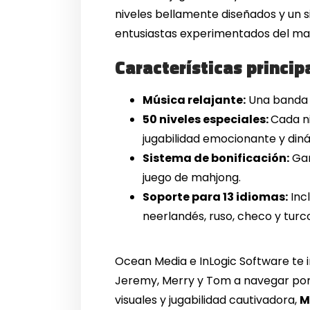
niveles bellamente diseñados y un s
entusiastas experimentados del mah
Características princip
Música relajante:
Una banda s
50 niveles especiales:
Cada ni
jugabilidad emocionante y din
Sistema de bonificación:
Gan
juego de mahjong.
Soporte para 13 idiomas:
Incl
neerlandés, ruso, checo y turc
Ocean Media e InLogic Software te 
Jeremy, Merry y Tom a navegar por e
visuales y jugabilidad cautivadora,
M