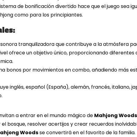
istema de bonificación divertido hace que el juego sea i
jong como para los principiantes.
ales:
onora tranquilizadora que contribuye a la atmósfera pací
vel ofrece un objetivo único, proporcionando diferentes
ámica.
a bonos por movimientos en combo, añadiendo más estr
uye inglés, español (España), alemán, francés, italiano, j
o.
invitan a entrar en el mundo mágico de
Mahjong Wood
l bosque, resolver acertijos y crear recuerdos inolvidabl
ahjong Woods
se convertirá en el favorito de la familia.