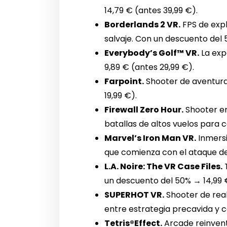
14,79 € (antes 39,99 €).
Borderlands 2 VR.
FPS de expl
salvaje. Con un descuento del 
Everybody’s Golf™ VR.
La exp
9,89 € (antes 29,99 €).
Farpoint.
Shooter de aventura
19,99 €).
Firewall Zero Hour.
Shooter en
batallas de altos vuelos para 
Marvel’s Iron Man VR.
Inmersi
que comienza con el ataque de
L.A. Noire: The VR Case Files.
T
un descuento del 50% → 14,99 €
SUPERHOT VR.
Shooter de reali
entre estrategia precavida y 
Tetris®Effect.
Arcade reinvent