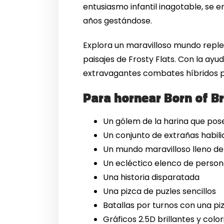
entusiasmo infantil inagotable, se 
años gestándose.
Explora un maravilloso mundo replet
paisajes de Frosty Flats. Con la ay
extravagantes combates híbridos po
Para hornear Born of Br
Un gólem de la harina que pos
Un conjunto de extrañas habili
Un mundo maravilloso lleno de
Un ecléctico elenco de person
Una historia disparatada
Una pizca de puzles sencillos
Batallas por turnos con una pi
Gráficos 2.5D brillantes y color