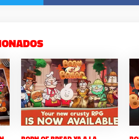
IONADOS
EN
BORN OF BREAD YA A LA
BO