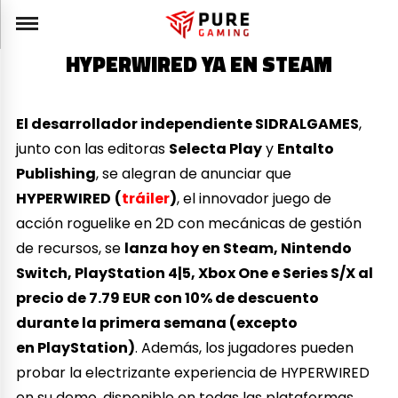
HYPERWIRED YA EN STEAM
El desarrollador independiente SIDRALGAMES
,
junto con las editoras
Selecta Play
y
Entalto
Publishing
, se alegran de anunciar que
HYPERWIRED
(
tráiler
)
, el innovador juego de
acción roguelike en 2D con mecánicas de gestión
de recursos, se
lanza hoy en Steam, Nintendo
Switch, PlayStation 4|5, Xbox One e Series S/X al
precio de 7.79 EUR con 10% de descuento
durante la primera semana (excepto
en PlayStation)
. Además, los jugadores pueden
probar la electrizante experiencia de HYPERWIRED
en su demo, disponible en todas las plataformas.