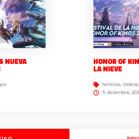
S NUEVA
HONOR OF KIN
N
LA NIEVE
gos
Noticias
,
Videoj
5 diciembre, 20
CULO
SIGU