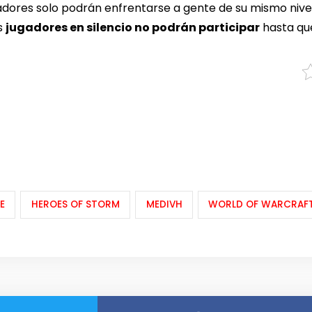
adores solo podrán enfrentarse a gente de su mismo nive
os
jugadores en silencio no podrán participar
hasta que
E
HEROES OF STORM
MEDIVH
WORLD OF WARCRAF