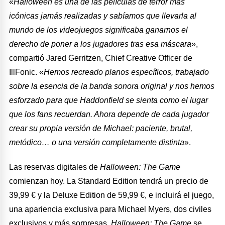
«
Halloween es una de las películas de terror más
icónicas jamás realizadas y sabíamos que llevarla al
mundo de los videojuegos significaba ganarnos el
derecho de poner a los jugadores tras esa máscara
»,
compartió Jared Gerritzen, Chief Creative Officer de
IllFonic. «
Hemos recreado planos específicos, trabajado
sobre la esencia de la banda sonora original y nos hemos
esforzado para que Haddonfield se sienta como el lugar
que los fans recuerdan. Ahora depende de cada jugador
crear su propia versión de Michael: paciente, brutal,
metódico… o una versión completamente distinta
».
Las reservas digitales de
Halloween: The Game
comienzan hoy. La Standard Edition tendrá un precio de
39,99 € y la Deluxe Edition de 59,99 €, e incluirá el juego,
una apariencia exclusiva para Michael Myers, dos civiles
exclusivos y más sorpresas.
Halloween: The Game
se