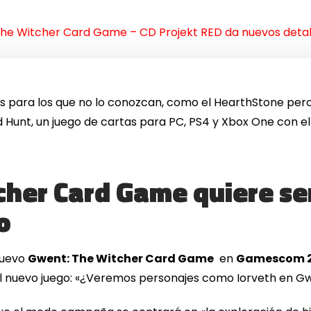
he Witcher Card Game – CD Projekt RED da nuevos det
s para los que no lo conozcan, como el HearthStone pero
ld Hunt, un juego de cartas para PC, PS4 y Xbox One con e
her Card Game quiere ser
o
nuevo
Gwent: The Witcher Card Game
en
Gamescom 2
l nuevo juego: «¿Veremos personajes como Iorveth en 