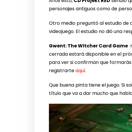
Ante esto,
CD Projekt RED
señaló qu
personajes antiguos como de perso
Otro medio preguntó al estudio de de
videojuego. El estudio no dió una re
Gwent: The Witcher Card Game
n
cerrada estará disponible en el pró
para ver si confirman que formarás
registrarte
aquí
.
Que buena pinta tiene el juego. Si s
título que va a dar mucho que habla