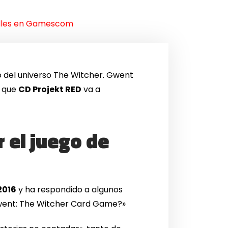
alles en Gamescom
 del universo The Witcher. Gwent
l que
CD Projekt RED
va a
 el juego de
016
y ha respondido a algunos
Gwent: The Witcher Card Game?»